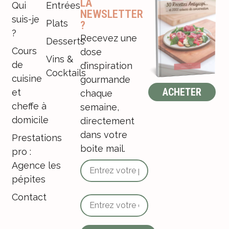
LA
Qui
Entrées
NEWSLETTER
suis-je
Plats
?
?
Recevez une
Desserts
Cours
dose
Vins &
de
d’inspiration
Cocktails
cuisine
gourmande
ACHETER
et
chaque
cheffe à
semaine,
domicile
directement
dans votre
Prestations
boite mail.
pro :
Agence les
pépites
Contact