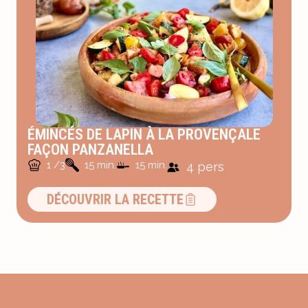
ÉMINCÉS DE LAPIN À LA PROVENÇALE
FAÇON PANZANELLA
1 /3
15 min.
15 min.
4 pers
DÉCOUVRIR LA RECETTE