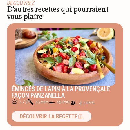
DÉCOUVREZ
D’autres recettes qui pourraient
vous plaire
ÉMINCÉS DE LAPIN À LA PROVENÇALE
FAÇON PANZANELLA
1 /3
15 min.
15 min.
4 pers
DÉCOUVRIR LA RECETTE