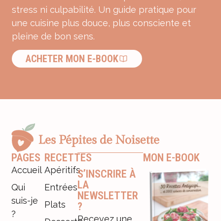
stress ni culpabilité. Un guide pratique pour
une cuisine plus douce, plus consciente et
pleine de bon sens.
ACHETER MON E-BOOK
PAGES
RECETTES
MON E-BOOK
Accueil
Apéritifs
S’INSCRIRE À
LA
Qui
Entrées
NEWSLETTER
suis-je
Plats
?
?
Recevez une