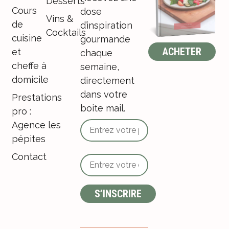
Desserts
Cours
dose
Vins &
de
d’inspiration
Cocktails
cuisine
gourmande
ACHETER
et
chaque
cheffe à
semaine,
domicile
directement
dans votre
Prestations
boite mail.
pro :
Agence les
pépites
Contact