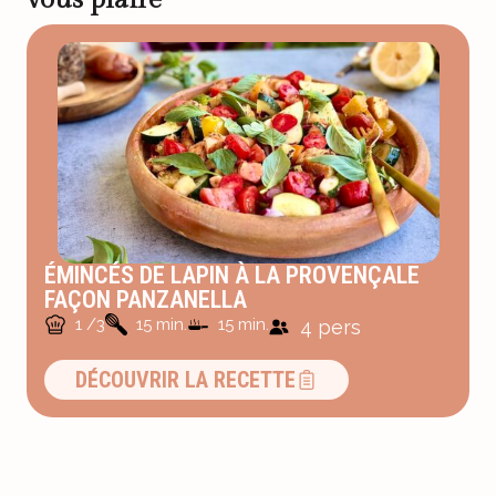
ÉMINCÉS DE LAPIN À LA PROVENÇALE
FAÇON PANZANELLA
1 /3
15 min.
15 min.
4 pers
DÉCOUVRIR LA RECETTE