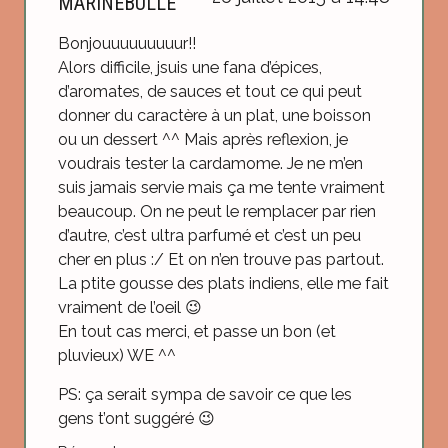
MARINEBULLE
Bonjouuuuuuuuur!!
Alors difficile, jsuis une fana d’épices,
d’aromates, de sauces et tout ce qui peut
donner du caractère à un plat, une boisson
ou un dessert ^^ Mais après reflexion, je
voudrais tester la cardamome. Je ne m’en
suis jamais servie mais ça me tente vraiment
beaucoup. On ne peut le remplacer par rien
d’autre, c’est ultra parfumé et c’est un peu
cher en plus :/ Et on n’en trouve pas partout.
La ptite gousse des plats indiens, elle me fait
vraiment de l’oeil 😉
En tout cas merci, et passe un bon (et
pluvieux) WE ^^
PS: ça serait sympa de savoir ce que les
gens t’ont suggéré 😉