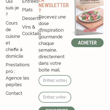
Qui
Entrées
NEWSLETTER
suis-je
Plats
?
?
Recevez une
Desserts
Cours
dose
Vins &
de
d’inspiration
Cocktails
cuisine
gourmande
ACHETER
et
chaque
cheffe à
semaine,
domicile
directement
dans votre
Prestations
boite mail.
pro :
Agence les
pépites
Contact