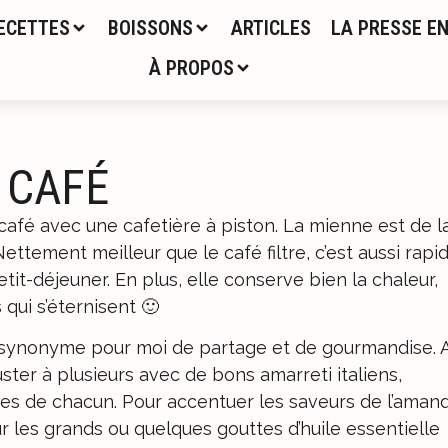
ECETTES
BOISSONS
ARTICLES
LA PRESSE EN
À PROPOS
 CAFÉ
 café avec une cafetière à piston. La mienne est de l
ettement meilleur que le café filtre, c’est aussi rapi
petit-déjeuner. En plus, elle conserve bien la chaleur,
 qui s’éternisent 🙂
st synonyme pour moi de partage et de gourmandise. 
ster à plusieurs avec de bons amarreti italiens,
es de chacun. Pour accentuer les saveurs de l’aman
r les grands ou quelques gouttes d’huile essentielle