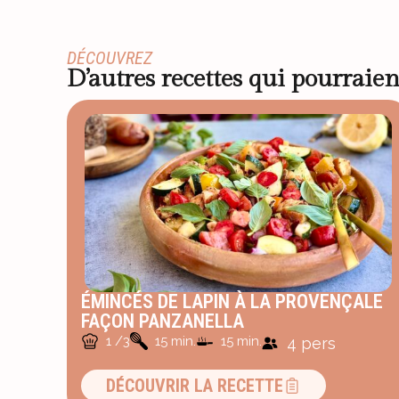
DÉCOUVREZ
D’autres recettes qui pourraien
ÉMINCÉS DE LAPIN À LA PROVENÇALE
FAÇON PANZANELLA
1 /3
15 min.
15 min.
4 pers
DÉCOUVRIR LA RECETTE