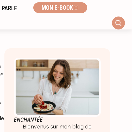
MON E-BOOK
 PARLE
a
de
A
de
ENCHANTÉE
Bienvenus sur mon blog de