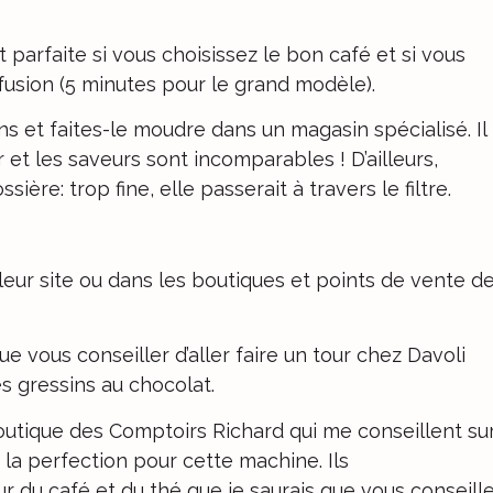
 parfaite si vous choisissez le bon café et si vous
fusion (5 minutes pour le grand modèle).
ns et faites-le moudre dans un magasin spécialisé. Il
t les saveurs sont incomparables ! D’ailleurs,
ère: trop fine, elle passerait à travers le filtre.
leur site ou dans les boutiques et points de vente d
 vous conseiller d’aller faire un tour
chez Davoli
s gressins au chocolat.
boutique des
Comptoirs Richard
qui me conseillent su
la perfection pour cette machine. Ils
r du café et du thé que je saurais que vous conseille