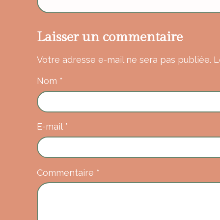
Laisser un commentaire
Votre adresse e-mail ne sera pas publiée.
L
Nom
*
E-mail
*
Commentaire
*