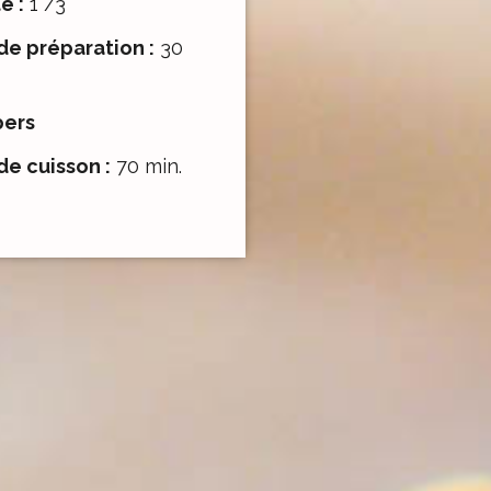
é :
1 /3
e préparation :
30
pers
e cuisson :
70 min.