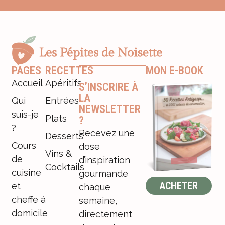
PAGES
RECETTES
MON E-BOOK
Accueil
Apéritifs
S’INSCRIRE À
LA
Qui
Entrées
NEWSLETTER
suis-je
Plats
?
?
Recevez une
Desserts
Cours
dose
Vins &
de
d’inspiration
Cocktails
cuisine
gourmande
ACHETER
et
chaque
cheffe à
semaine,
domicile
directement