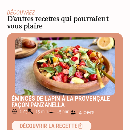
DÉCOUVREZ
D’autres recettes qui pourraient
vous plaire
ÉMINCÉS DE LAPIN À LA PROVENÇALE
FAÇON PANZANELLA
1 /3
15 min.
15 min.
4 pers
DÉCOUVRIR LA RECETTE