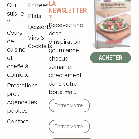
LA
Qui
Entrées
NEWSLETTER
suis-je
Plats
?
?
Recevez une
Desserts
Cours
dose
Vins &
de
d’inspiration
Cocktails
cuisine
gourmande
ACHETER
et
chaque
cheffe à
semaine,
domicile
directement
dans votre
Prestations
boite mail.
pro :
Agence les
pépites
Contact