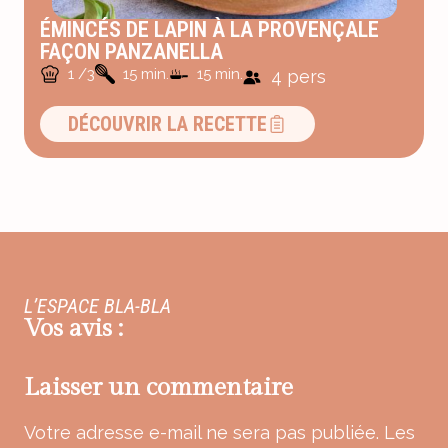
ÉMINCÉS DE LAPIN À LA PROVENÇALE
FAÇON PANZANELLA
1 /3
15 min.
15 min.
4 pers
DÉCOUVRIR LA RECETTE
L’ESPACE BLA-BLA
Vos avis :
Laisser un commentaire
Votre adresse e-mail ne sera pas publiée.
Les