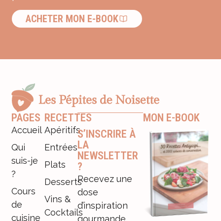
ACHETER MON E-BOOK
PAGES
RECETTES
MON E-BOOK
Accueil
Apéritifs
S’INSCRIRE À
LA
Qui
Entrées
NEWSLETTER
suis-je
Plats
?
?
Recevez une
Desserts
Cours
dose
Vins &
de
d’inspiration
Cocktails
cuisine
gourmande