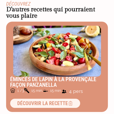
DÉCOUVREZ
D’autres recettes qui pourraient
vous plaire
ÉMINCÉS DE LAPIN À LA PROVENÇALE
FAÇON PANZANELLA
1 /3
15 min.
15 min.
4 pers
DÉCOUVRIR LA RECETTE