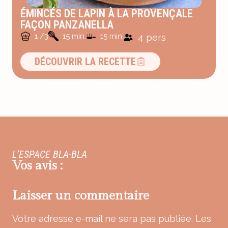
ÉMINCÉS DE LAPIN À LA PROVENÇALE
FAÇON PANZANELLA
1 /3
15 min.
15 min.
4 pers
DÉCOUVRIR LA RECETTE
L’ESPACE BLA-BLA
Vos avis :
Laisser un commentaire
Votre adresse e-mail ne sera pas publiée.
Les