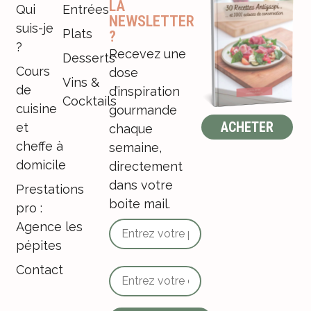
LA
Qui
Entrées
NEWSLETTER
suis-je
Plats
?
?
Recevez une
Desserts
Cours
dose
Vins &
de
d’inspiration
Cocktails
cuisine
gourmande
ACHETER
et
chaque
cheffe à
semaine,
domicile
directement
dans votre
Prestations
boite mail.
pro :
Agence les
pépites
Contact