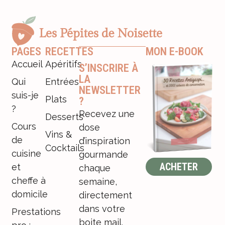
PAGES
RECETTES
MON E-BOOK
Accueil
Apéritifs
S’INSCRIRE À
LA
Qui
Entrées
NEWSLETTER
suis-je
Plats
?
?
Recevez une
Desserts
Cours
dose
Vins &
de
d’inspiration
Cocktails
cuisine
gourmande
ACHETER
et
chaque
cheffe à
semaine,
domicile
directement
dans votre
Prestations
boite mail.