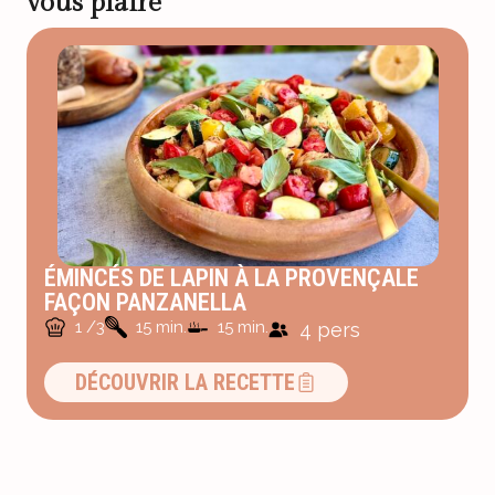
vous plaire
ÉMINCÉS DE LAPIN À LA PROVENÇALE
FAÇON PANZANELLA
1 /3
15 min.
15 min.
4 pers
DÉCOUVRIR LA RECETTE