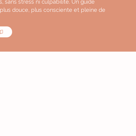
s, sans stress ni culpabilité. Un guide
 plus douce, plus consciente et pleine de
MON E-BOOK
ourmande