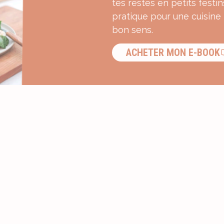
tes restes en petits festin
pratique pour une cuisine
bon sens.
ACHETER MON E-BOOK
S’INSCRIRE À LA NEWSLETTER ?
Recevez une dose d’inspiration g