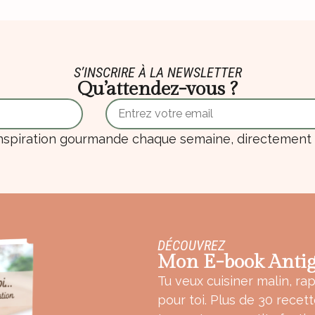
S’INSCRIRE À LA NEWSLETTER
Qu’attendez-vous ?
nspiration gourmande chaque semaine, directement d
DÉCOUVREZ
Mon E-book Antig
Tu veux cuisiner malin, rap
pour toi. Plus de 30 recet