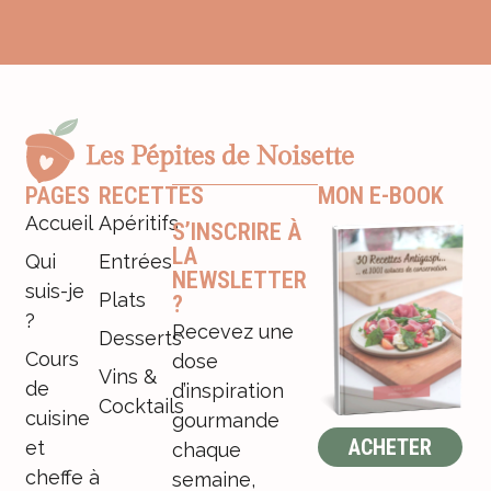
PAGES
RECETTES
MON E-BOOK
Accueil
Apéritifs
S’INSCRIRE À
LA
Qui
Entrées
NEWSLETTER
suis-je
Plats
?
?
Recevez une
Desserts
Cours
dose
Vins &
de
d’inspiration
Cocktails
cuisine
gourmande
ACHETER
et
chaque
cheffe à
semaine,