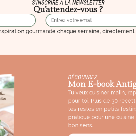
S’INSCRIRE À LA NEWSLETTER
Qu’attendez-vous ?
nspiration gourmande chaque semaine, directement d
DÉCOUVREZ
Mon E-book Antig
Tu veux cuisiner malin, rap
pour toi. Plus de 30 recet
tes restes en petits festin
pratique pour une cuisine
bon sens.