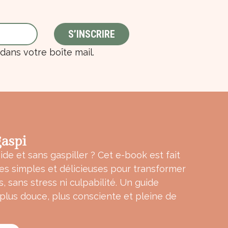
ans votre boîte mail.
aspi
ide et sans gaspiller ? Cet e-book est fait
tes simples et délicieuses pour transformer
s, sans stress ni culpabilité. Un guide
 plus douce, plus consciente et pleine de