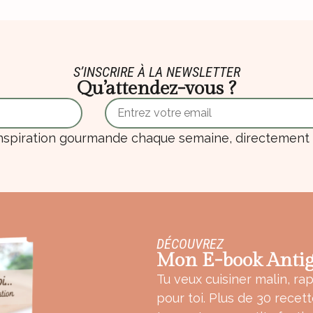
S’INSCRIRE À LA NEWSLETTER
Qu’attendez-vous ?
nspiration gourmande chaque semaine, directement d
DÉCOUVREZ
Mon E-book Antig
Tu veux cuisiner malin, rap
pour toi. Plus de 30 recet