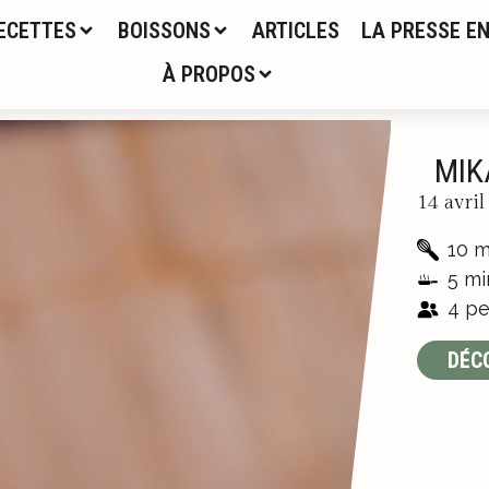
ECETTES
BOISSONS
ARTICLES
LA PRESSE EN
À PROPOS
MIK
14 avri
10 m
5 mi
4 pe
DÉC