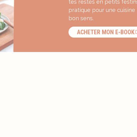
tes restes en petits festin
pratique pour une cuisine
bon sens.
ACHETER MON E-BOOK
S’INSCRIRE À LA NEWSLETTER ?
Recevez une dose d’inspiration g