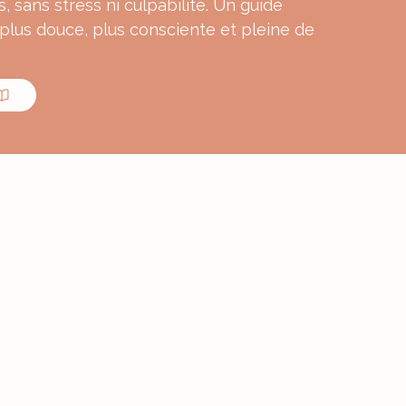
s, sans stress ni culpabilité. Un guide
 plus douce, plus consciente et pleine de
MON E-BOOK
ourmande