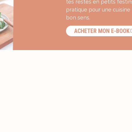
tes restes en petits festin
pratique pour une cuisine
bon sens.
ACHETER MON E-BOOK
S’INSCRIRE À LA NEWSLETTER ?
Recevez une dose d’inspiration g