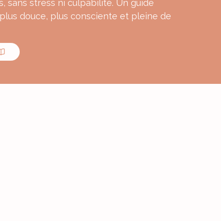
s, sans stress ni culpabilité. Un guide
 plus douce, plus consciente et pleine de
MON E-BOOK
ourmande