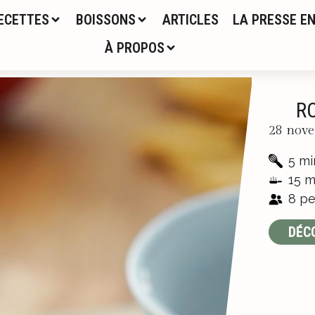
ECETTES
BOISSONS
ARTICLES
LA PRESSE EN
À PROPOS
R
28 nov
5 mi
15 m
8 pe
DÉC