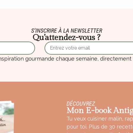
S’INSCRIRE À LA NEWSLETTER
Qu’attendez-vous ?
nspiration gourmande chaque semaine, directement d
DÉCOUVREZ
Mon E-book Antig
Tu veux cuisiner malin, rap
pour toi. Plus de 30 recet