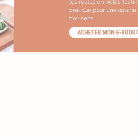
tes restes en petits festin
pratique pour une cuisine
bon sens.
ACHETER MON E-BOOK
S’INSCRIRE À LA NEWSLETTER ?
Recevez une dose d’inspiration g