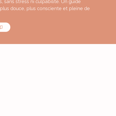
s, sans stress ni culpabilité. Un guide
 plus douce, plus consciente et pleine de
MON E-BOOK
ourmande