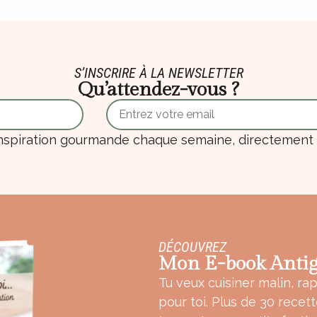
S’INSCRIRE À LA NEWSLETTER
Qu’attendez-vous ?
nspiration gourmande chaque semaine, directement d
DÉCOUVREZ
Mon E-book Antig
Tu veux cuisiner malin, rap
pour toi. Plus de 30 recet