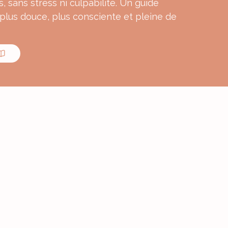
s, sans stress ni culpabilité. Un guide
 plus douce, plus consciente et pleine de
MON E-BOOK
ourmande