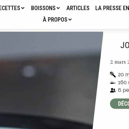
ECETTES
BOISSONS
ARTICLES
LA PRESSE EN
À PROPOS
JO
2 mars 
20 m
160 
6 pe
DÉC