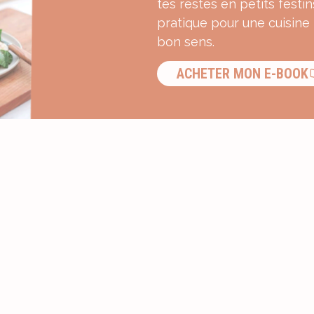
tes restes en petits festin
pratique pour une cuisine
bon sens.
ACHETER MON E-BOOK
S’INSCRIRE À LA NEWSLETTER ?
Recevez une dose d’inspiration g