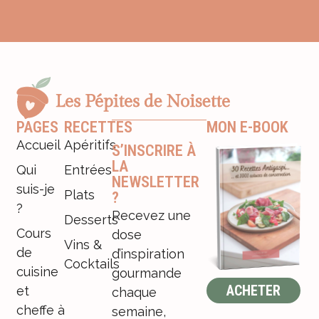
PAGES
RECETTES
MON E-BOOK
Accueil
Apéritifs
S’INSCRIRE À
LA
Qui
Entrées
NEWSLETTER
suis-je
Plats
?
?
Recevez une
Desserts
Cours
dose
Vins &
de
d’inspiration
Cocktails
cuisine
gourmande
ACHETER
et
chaque
cheffe à
semaine,