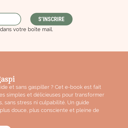
ans votre boîte mail.
aspi
ide et sans gaspiller ? Cet e-book est fait
tes simples et délicieuses pour transformer
s, sans stress ni culpabilité. Un guide
 plus douce, plus consciente et pleine de