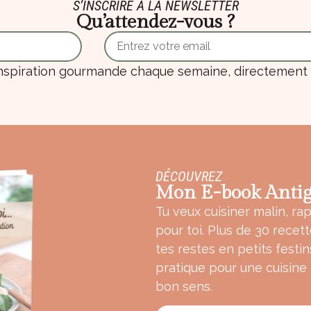
S’INSCRIRE À LA NEWSLETTER
Qu’attendez-vous ?
nspiration gourmande chaque semaine, directement d
DÉCOUVREZ
Mon E-book Antig
Tu veux cuisiner malin, rap
pour toi. Plus de 30 recet
tes restes en petits festin
pratique pour une cuisine
bon sens.