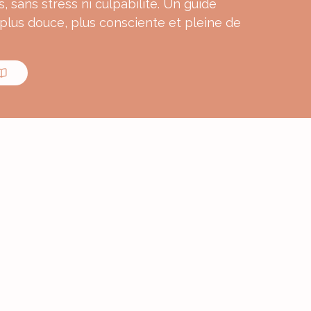
s, sans stress ni culpabilité. Un guide
 plus douce, plus consciente et pleine de
MON E-BOOK
ourmande