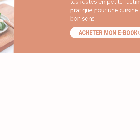
tes restes en petits festin
pratique pour une cuisine
bon sens.
ACHETER MON E-BOOK
S’INSCRIRE À LA NEWSLETTER ?
Recevez une dose d’inspiration g