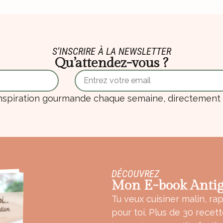
S’INSCRIRE À LA NEWSLETTER
Qu’attendez-vous ?
nspiration gourmande chaque semaine, directement d
DÉCOUVREZ
Mon E-book Antig
Tu veux cuisiner malin, rap
pour toi. Plus de 30 recet