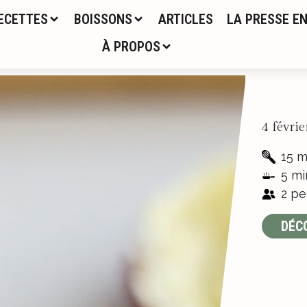
ECETTES
BOISSONS
ARTICLES
LA PRESSE EN
À PROPOS
4 févri
15 m
5 mi
2 pe
DÉC