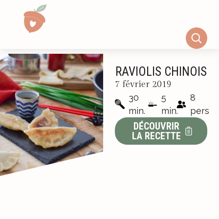
RAVIOLIS CHINOIS
7 février 2019
30
5
8
min.
min.
pers
DÉCOUVRIR
LA RECETTE