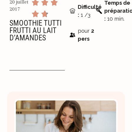
20 juillet
Temps de
Difficulté
2017
préparati
:
1 /3
:
10 min.
SMOOTHIE TUTTI
FRUTTI AU LAIT
pour
2
D’AMANDES
pers