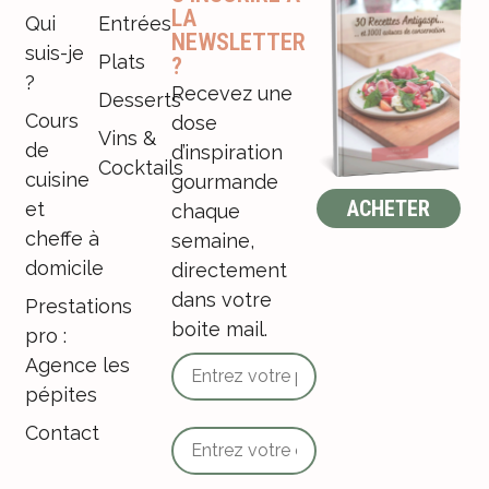
LA
Qui
Entrées
NEWSLETTER
suis-je
Plats
?
?
Recevez une
Desserts
Cours
dose
Vins &
de
d’inspiration
Cocktails
cuisine
gourmande
ACHETER
et
chaque
cheffe à
semaine,
domicile
directement
dans votre
Prestations
boite mail.
pro :
Agence les
pépites
Contact