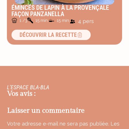
ÉMINCÉS DE LAPIN À LA PROVENÇALE
FAÇON PANZANELLA
1 /3
15 min.
15 min.
4 pers
DÉCOUVRIR LA RECETTE
L’ESPACE BLA-BLA
Vos avis :
Laisser un commentaire
Votre adresse e-mail ne sera pas publiée.
Les