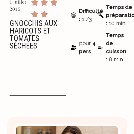
1 juillet
Temps de
2016
Difficulté
préparati
:
1 /3
GNOCCHIS AUX
:
10 min.
HARICOTS ET
Temps
TOMATES
pour
4
de
SÉCHÉES
pers
cuisson
:
8 min.