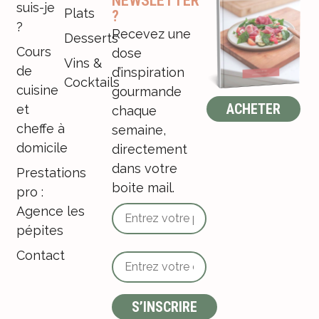
NEWSLETTER
suis-je
Plats
?
?
Recevez une
Desserts
Cours
dose
Vins &
de
d’inspiration
Cocktails
cuisine
gourmande
ACHETER
et
chaque
cheffe à
semaine,
domicile
directement
dans votre
Prestations
boite mail.
pro :
Agence les
pépites
Contact