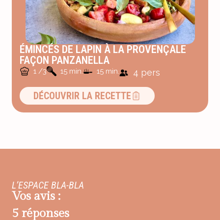
ÉMINCÉS DE LAPIN À LA PROVENÇALE
FAÇON PANZANELLA
1 /3
15 min.
15 min.
4 pers
DÉCOUVRIR LA RECETTE
L’ESPACE BLA-BLA
Vos avis :
5 réponses