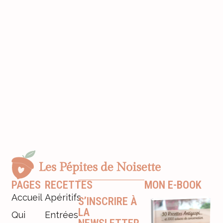
PAGES
RECETTES
MON E-BOOK
Accueil
Apéritifs
S’INSCRIRE À
LA
Qui
Entrées