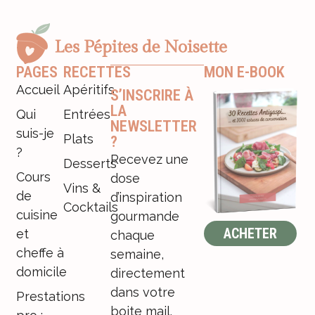
PAGES
RECETTES
MON E-BOOK
Accueil
Apéritifs
S’INSCRIRE À
LA
Qui
Entrées
NEWSLETTER
suis-je
Plats
?
?
Recevez une
Desserts
Cours
dose
Vins &
de
d’inspiration
Cocktails
cuisine
gourmande
ACHETER
et
chaque
cheffe à
semaine,
domicile
directement
dans votre
Prestations
boite mail.